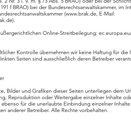
 2 Nr. 3 i. V. m. § 73 Abs. 5 BRAO) oder bei der Schlich
 191 f BRAO) bei der Bundesrechtsanwaltskammer, im Int
ndesrechtsanwaltskammer (
www.brak.de
, E-Mail:
rak.de
).
 außergerichtlichen Online-Streitbeilegung: ec.europa.
altlicher Kontrolle übernehmen wir keine Haftung für die I
linkten Seiten sind ausschließlich deren Betreiber verant
er
e, Bilder und Grafiken dieser Seiten unterliegen dem U
g, Reproduktion oder Weitergabe einzelner Inhalte ode
ilt ebenso für die unerlaubte Einbindung einzelner Inhalt
ten anderer Betreiber. Alle Rechte vorbehalten.