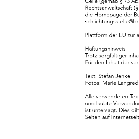
Celle (gemäß § 73 Abs.
Rechtsanwaltschaft (§
die Homepage der Bu
schlichtungsstelle@b
Plattform der EU zur
Haftungshinweis
Trotz sorgfältiger inh
Für den Inhalt der ver
Text: Stefan Jenke
Fotos: Marie Langred
Alle verwendeten Text
unerlaubte Verwendun
ist untersagt. Dies g
Seiten auf Internetsei