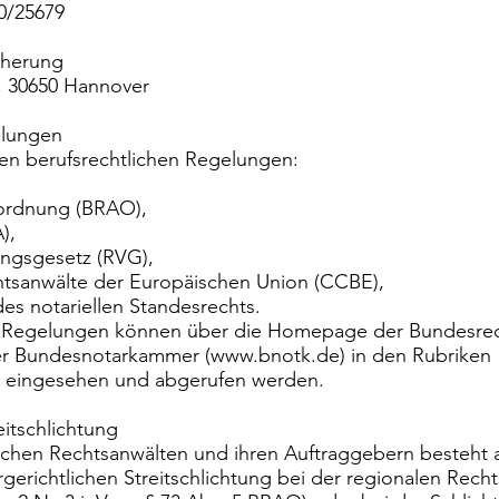
0/25679
icherung
, 30650 Hannover
elungen
den berufsrechtlichen Regelungen:
ordnung (BRAO),
),
ngsgesetz (RVG),
htsanwälte der Europäischen Union (CCBE),
es notariellen Standesrechts.
en Regelungen können über die Homepage der Bundesre
er Bundesnotarkammer (
www.bnotk.de
) in den Rubriken
h eingesehen und abgerufen werden.
eitschlichtung
ischen Rechtsanwälten und ihren Auftraggebern besteht 
gerichtlichen Streitschlichtung bei der regionalen Rec